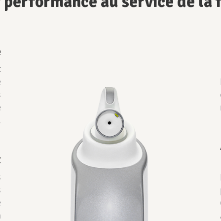
 performance au service de la 
e
t
e
s
e
.
t
s
s
e
n