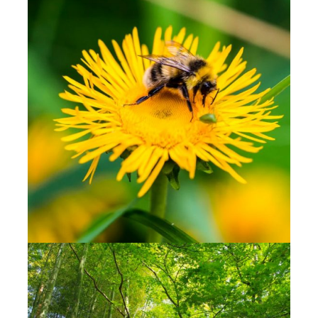
DES ABEILLES EN DANGER
300 000 ruches d’abeilles meurent chaque
année. Une hécatombe due à une
agriculture intensive dont l’utilisation de
pesticides entraîne tremblement,
hyperactivité, perte de mobilité et mortalité
chez ces pollinisateurs qui constituent un
maillon essentiel de la biodiversité.
OÙ SONT LES ARBRES ?