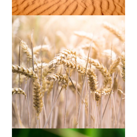
presque 14 hectares toutes les heures, la
désertification menace ainsi les
populations vivant près des zones les plus
desséchées.
UN BLÉ DUR À AVALER
Représentant à lui seul la moitié des
surfaces céréalières françaises, le blé
occupe une place de choix dans
l’alimentation humaine. Mais en tant que
4ème culture la plus consommatrice de
pesticides, la culture du blé est aussi
extrêmement néfaste pour l’ensemble des
êtres vivants.