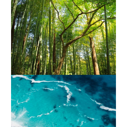
Expansion agricole, extraction de
combustibles fossiles et exploitation
illégale du bois sont autant de causes de
disparition des forêts naturelles,
indispensables à la vie sur terre. Tous les
ans, environ 15 millions d’hectares sont
détruits, soit l’équivalent de la surface de la
Belgique.
UN 7ÈME CONTINENT FAIT DE
PLASTIQUE
Chaque année, plus de 8 millions de tonnes
de plastique sont déversées dans les
océans, provoquant l’étouffement, la
noyade ou l’étranglement de nombreux