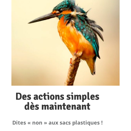
CHANTS D’OISEAUX
Insectivores, les oiseaux jouent un rôle
primordial dans la régulation des espèces
d’insectes. Mais c’est sans compter sur
l’agrochimie qui avec ses engrais,
pesticides, insecticides et herbicides
élimine les insectes et, par ricochet, les
oiseaux dont le nombre s’est réduit d’un
tiers en 25 ans.
Des actions simples
dès maintenant
Dites « non » aux sacs plastiques !