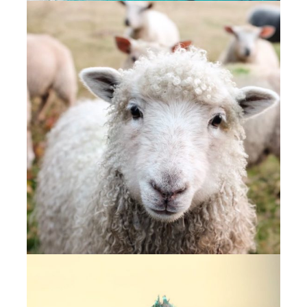
poissons et mammifères. Si rien n’est fait,
les océans compteront plus de résidus
plastiques que de poissons en 2050 !
LA SOIF DE L’ÉLEVAGE
Pour subvenir aux besoins grandissants en
viande de la population mondiale, l’élevage
se fait de plus intensif et nuisible pour la
planète. 1er responsable des émissions de
gaz à effet de serre, l’élevage est aussi l’une
des principales sources de pollution de
l’eau et de son gaspillage…
VERS DES PRINTEMPS SANS